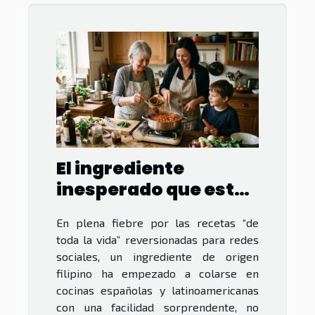
El ingrediente
inesperado que está
revolucionando las
En plena fiebre por las recetas “de
recetas familiares
toda la vida” reversionadas para redes
sociales, un ingrediente de origen
filipino ha empezado a colarse en
cocinas españolas y latinoamericanas
con una facilidad sorprendente, no