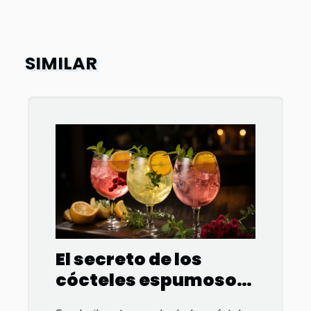
SIMILAR
El secreto de los
cócteles espumosos
sin alcohol